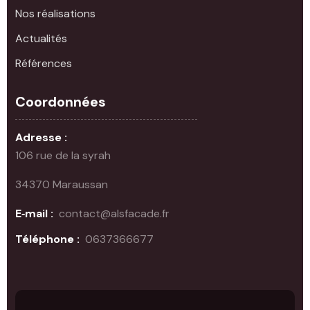
Nos réalisations
Actualités
Références
Coordonnées
Adresse :
106 rue de la syrah
34370 Maraussan
E‑mail :
contact@alsfacade.fr
Téléphone :
0637366677‬