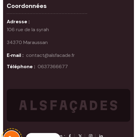
Coordonnées
Adresse :
106 rue de la syrah
34370 Maraussan
E‑mail :
contact@alsfacade.fr
Téléphone :
0637366677‬
A
L
S
F
A
Ç
A
D
E
S
Suivez‑nous :